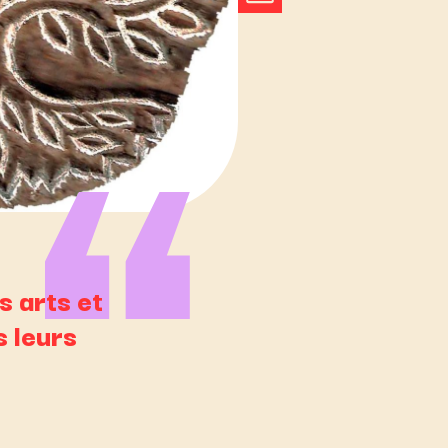
 arts et
s leurs