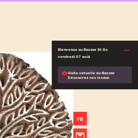
Bienvenue au Bazaar St So
vendredi 07 août
Visite virtuelle du Bazaar
Découvrez nos locaux
FB