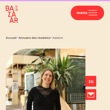
menu
Accueil
Annuaire des résidents
Adeline
IG