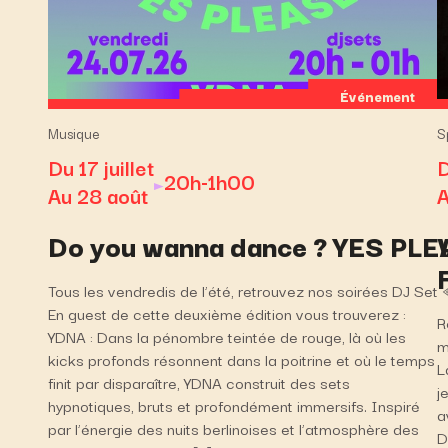
Événement
Musique
S
Du 17 juillet
D
20h-1h00
Au 28 août
A
Do you wanna dance ? YES PLE
Tous les vendredis de l’été, retrouvez nos soirées DJ Se
En guest de cette deuxième édition vous trouverez :
R
YDNA : Dans la pénombre teintée de rouge, là où les
m
kicks profonds résonnent dans la poitrine et où le temps
L
finit par disparaître, YDNA construit des sets
j
hypnotiques, bruts et profondément immersifs. Inspiré
a
par l’énergie des nuits berlinoises et l’atmosphère des
D