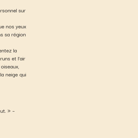
ersonnel sur
ue nos yeux
ns sa région
entez la
uns et l’air
 oiseaux,
la neige qui
ut. » –