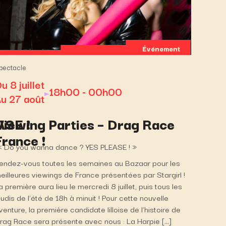
Événement
pectacle
u 8 juillet
18h00 - 00h00
u 27 août
ASE !
Viewing Parties – Drag Race
France !
t « Do you wanna dance ? YES PLEASE ! »
endez-vous toutes les semaines au Bazaar pour les
eilleures viewings de France présentées par Stargirl !
a première aura lieu le mercredi 8 juillet, puis tous les
eudis de l’été de 18h à minuit ! Pour cette nouvelle
venture, la première candidate lilloise de l’histoire de
rag Race sera présente avec nous : La Harpie […]