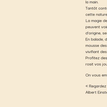
la main.
Tantôt conte
cette nature
La magie de
peuvent voir
d’origine, s
En balade, 
mousse des s
vivifiant de
Profitez des
rosit vos jo
On vous em
« Regardez 
Albert Einst